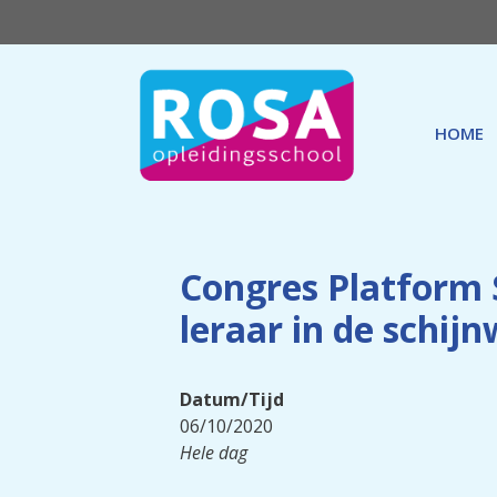
Ga
naar
de
inhoud
HOME
Congres Platform 
leraar in de schij
Datum/Tijd
06/10/2020
Hele dag