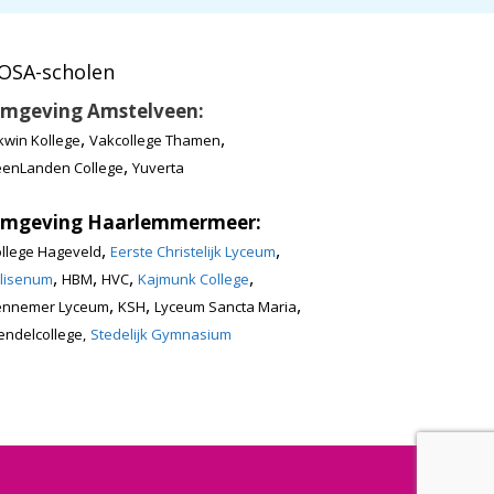
OSA-scholen
mgeving Amstelveen:
,
,
kwin Kollege
Vakcollege Thamen
,
enLanden College
Yuverta
mgeving Haarlemmermeer:
,
,
llege Hageveld
Eerste Christelijk Lyceum
,
,
,
,
lisenum
HBM
HVC
Kajmunk College
,
,
,
ennemer Lyceum
KSH
Lyceum Sancta Maria
ndelcollege,
Stedelijk Gymnasium