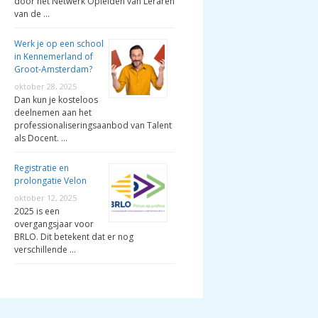
door het Netwerk Opleiden van Leraren
van de …
Werk je op een school
in Kennemerland of
Groot-Amsterdam?
oktober 28, 2025
Dan kun je kosteloos
deelnemen aan het
professionaliseringsaanbod van Talent
als Docent. …
Registratie en
prolongatie Velon
oktober 12, 2025
2025 is een
overgangsjaar voor
BRLO. Dit betekent dat er nog
verschillende …