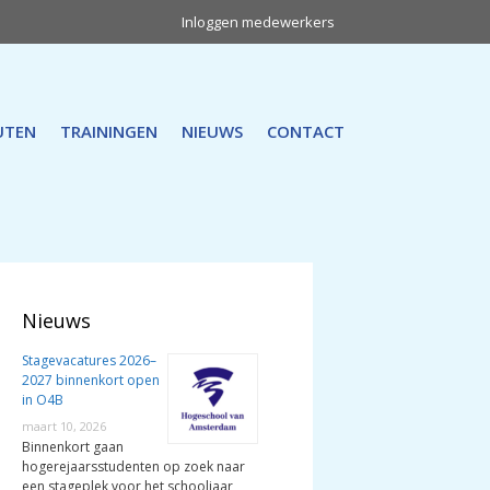
Inloggen medewerkers
UTEN
TRAININGEN
NIEUWS
CONTACT
Nieuws
Stagevacatures 2026–
2027 binnenkort open
in O4B
maart 10, 2026
Binnenkort gaan
hogerejaarsstudenten op zoek naar
een stageplek voor het schooljaar