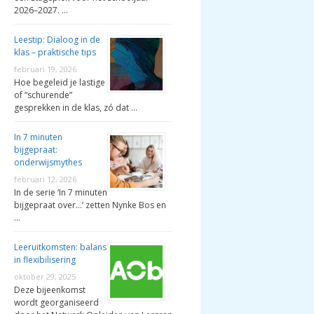
2026–2027. …
Leestip: Dialoog in de
klas – praktische tips
februari 19, 2026
Hoe begeleid je lastige
of “schurende”
gesprekken in de klas, zó dat …
In 7 minuten
bijgepraat:
onderwijsmythes
februari 12, 2026
In de serie ‘In 7 minuten
bijgepraat over…’ zetten Nynke Bos en
…
Leeruitkomsten: balans
in flexibilisering
oktober 29, 2025
Deze bijeenkomst
wordt georganiseerd