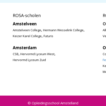
ROSA-scholen
R
Amstelveen
O
,
,
Amstelveen College
Hermann Wesselink College
Al
,
Keizer Karel College
Futuris
Ve
Amsterdam
O
,
,
CSB
Hervormd Lyceum West
Co
Hervormd Lyceum Zuid
Fe
K
Me
© Opleidingsschool Amstelland