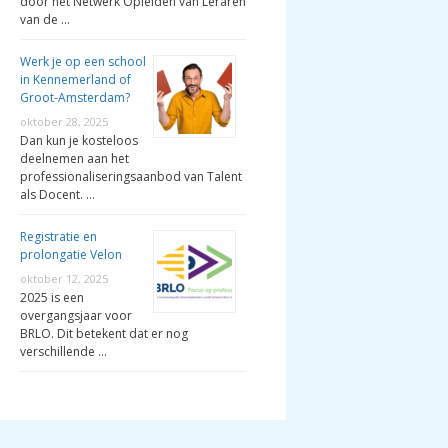
door het Netwerk Opleiden van Leraren
van de …
Werk je op een school
in Kennemerland of
Groot-Amsterdam?
oktober 28, 2025
Dan kun je kosteloos
deelnemen aan het
professionaliseringsaanbod van Talent
als Docent. …
Registratie en
prolongatie Velon
oktober 12, 2025
2025 is een
overgangsjaar voor
BRLO. Dit betekent dat er nog
verschillende …