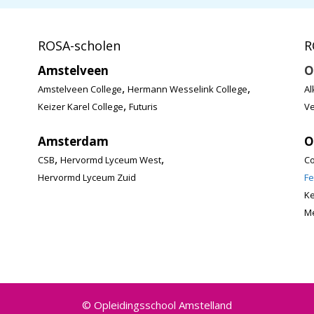
ROSA-scholen
R
Amstelveen
O
,
,
Amstelveen College
Hermann Wesselink College
Al
,
Keizer Karel College
Futuris
Ve
Amsterdam
O
,
,
CSB
Hervormd Lyceum West
Co
Hervormd Lyceum Zuid
Fe
K
Me
© Opleidingsschool Amstelland