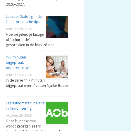
2026–2027. …
Leestip: Dialoog in de
klas – praktische tips
februari 19, 2026
Hoe begeleid je lastige
of “schurende”
gesprekken in de klas, zó dat …
In 7 minuten
bijgepraat:
onderwijsmythes
februari 12, 2026
In de serie ‘In 7 minuten
bijgepraat over…’ zetten Nynke Bos en
…
Leeruitkomsten: balans
in flexibilisering
oktober 29, 2025
Deze bijeenkomst
wordt georganiseerd