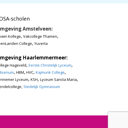
OSA-scholen
mgeving Amstelveen:
,
,
kwin Kollege
Vakcollege Thamen
,
enLanden College
Yuverta
mgeving Haarlemmermeer:
,
,
llege Hageveld
Eerste Christelijk Lyceum
,
,
,
,
lisenum
HBM
HVC
Kajmunk College
,
,
,
ennemer Lyceum
KSH
Lyceum Sancta Maria
ndelcollege,
Stedelijk Gymnasium