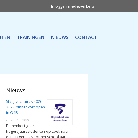
Inloggen medewerkers
UTEN
TRAININGEN
NIEUWS
CONTACT
Nieuws
Stagevacatures 2026–
2027 binnenkort open
in O4B
maart 10, 2026
Binnenkort gaan
hogerejaarsstudenten op zoek naar
een stageplek voor het schooljaar