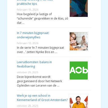
praktische tips
februari 19, 2026
Hoe begeleid je lastige of
“schurende” gesprekken in de klas, zó
dat …
In 7 minuten bijgepraat:
onderwijsmythes
februari 12, 2026
In de serie ‘In 7 minuten bijgepraat
over…’ zetten Nynke Bos en …
Leeruitkomsten: balans in
flexibilisering
oktober 29, 2025
Deze bijeenkomst wordt
georganiseerd door het Netwerk
Opleiden van Leraren van de …
Werk je op een school in
Kennemerland of Groot-Amsterdam?
oktober 28, 2025