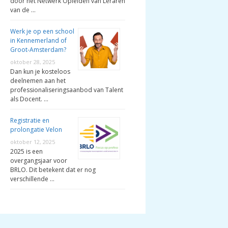
door het Netwerk Opleiden van Leraren
van de …
Werk je op een school
in Kennemerland of
Groot-Amsterdam?
oktober 28, 2025
Dan kun je kosteloos
deelnemen aan het
professionaliseringsaanbod van Talent
als Docent. …
Registratie en
prolongatie Velon
oktober 12, 2025
2025 is een
overgangsjaar voor
BRLO. Dit betekent dat er nog
verschillende …