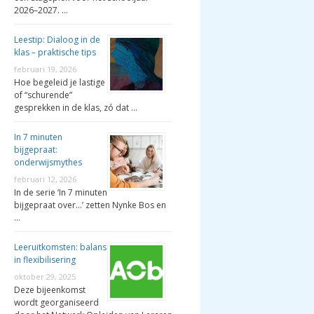
2026–2027. …
Leestip: Dialoog in de
klas – praktische tips
februari 19, 2026
Hoe begeleid je lastige
of “schurende”
gesprekken in de klas, zó dat …
In 7 minuten
bijgepraat:
onderwijsmythes
februari 12, 2026
In de serie ‘In 7 minuten
bijgepraat over…’ zetten Nynke Bos en
…
Leeruitkomsten: balans
in flexibilisering
oktober 29, 2025
Deze bijeenkomst
wordt georganiseerd