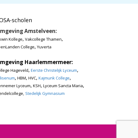
OSA-scholen
mgeving Amstelveen:
,
,
kwin Kollege
Vakcollege Thamen
,
enLanden College
Yuverta
mgeving Haarlemmermeer:
,
,
llege Hageveld
Eerste Christelijk Lyceum
,
,
,
,
lisenum
HBM
HVC
Kajmunk College
,
,
,
ennemer Lyceum
KSH
Lyceum Sancta Maria
ndelcollege,
Stedelijk Gymnasium