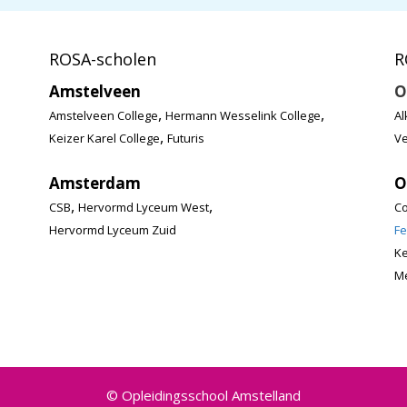
ROSA-scholen
R
Amstelveen
O
,
,
Amstelveen College
Hermann Wesselink College
Al
,
Keizer Karel College
Futuris
Ve
Amsterdam
O
,
,
CSB
Hervormd Lyceum West
Co
Hervormd Lyceum Zuid
Fe
K
Me
© Opleidingsschool Amstelland