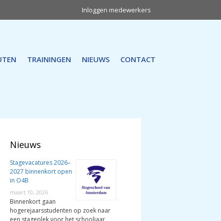
Inloggen medewerkers
UTEN
TRAININGEN
NIEUWS
CONTACT
Nieuws
Stagevacatures 2026–
2027 binnenkort open
in O4B
maart 10, 2026
Binnenkort gaan
hogerejaarsstudenten op zoek naar
een stageplek voor het schooljaar