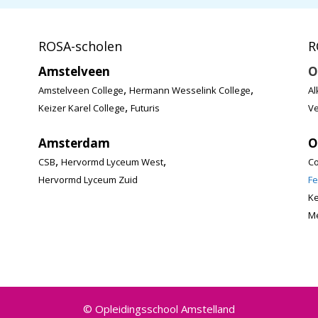
ROSA-scholen
R
Amstelveen
O
,
,
Amstelveen College
Hermann Wesselink College
Al
,
Keizer Karel College
Futuris
Ve
Amsterdam
O
,
,
CSB
Hervormd Lyceum West
Co
Hervormd Lyceum Zuid
Fe
K
Me
© Opleidingsschool Amstelland