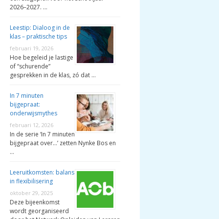
2026–2027. …
Leestip: Dialoog in de
klas – praktische tips
februari 19, 2026
Hoe begeleid je lastige
of “schurende”
gesprekken in de klas, zó dat …
In 7 minuten
bijgepraat:
onderwijsmythes
februari 12, 2026
In de serie ‘In 7 minuten
bijgepraat over…’ zetten Nynke Bos en
…
Leeruitkomsten: balans
in flexibilisering
oktober 29, 2025
Deze bijeenkomst
wordt georganiseerd