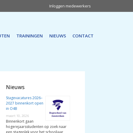
Inloggen medewerkers
UTEN
TRAININGEN
NIEUWS
CONTACT
Nieuws
Stagevacatures 2026–
2027 binnenkort open
in O4B
maart 10, 2026
Binnenkort gaan
hogerejaarsstudenten op zoek naar
een stageplek voor het schooljaar