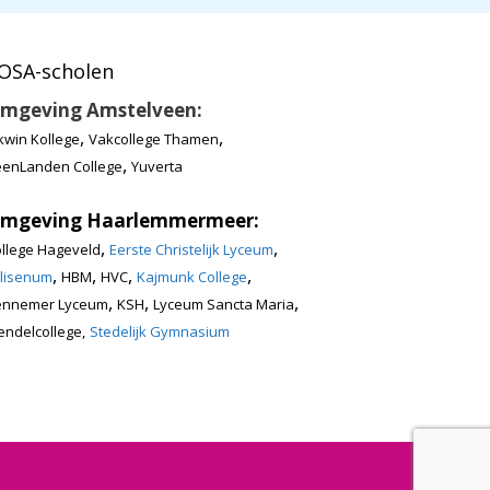
OSA-scholen
mgeving Amstelveen:
,
,
kwin Kollege
Vakcollege Thamen
,
enLanden College
Yuverta
mgeving Haarlemmermeer:
,
,
llege Hageveld
Eerste Christelijk Lyceum
,
,
,
,
lisenum
HBM
HVC
Kajmunk College
,
,
,
ennemer Lyceum
KSH
Lyceum Sancta Maria
ndelcollege,
Stedelijk Gymnasium