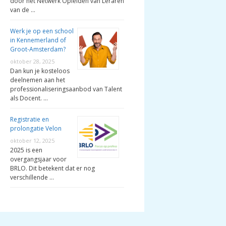
door het Netwerk Opleiden van Leraren
van de …
Werk je op een school
in Kennemerland of
Groot-Amsterdam?
oktober 28, 2025
Dan kun je kosteloos
deelnemen aan het
professionaliseringsaanbod van Talent
als Docent. …
Registratie en
prolongatie Velon
oktober 12, 2025
2025 is een
overgangsjaar voor
BRLO. Dit betekent dat er nog
verschillende …