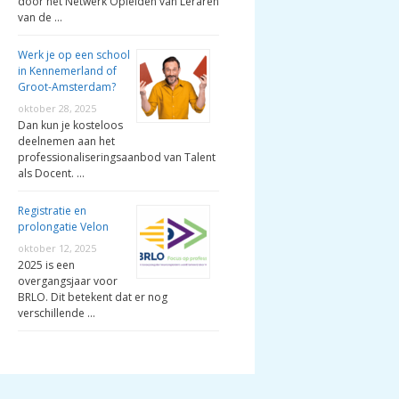
door het Netwerk Opleiden van Leraren
van de …
Werk je op een school
in Kennemerland of
Groot-Amsterdam?
oktober 28, 2025
Dan kun je kosteloos
deelnemen aan het
professionaliseringsaanbod van Talent
als Docent. …
Registratie en
prolongatie Velon
oktober 12, 2025
2025 is een
overgangsjaar voor
BRLO. Dit betekent dat er nog
verschillende …