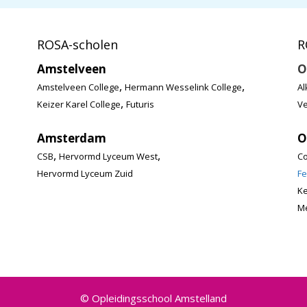
ROSA-scholen
R
Amstelveen
O
,
,
Amstelveen College
Hermann Wesselink College
Al
,
Keizer Karel College
Futuris
Ve
Amsterdam
O
,
,
CSB
Hervormd Lyceum West
Co
Hervormd Lyceum Zuid
Fe
K
Me
© Opleidingsschool Amstelland