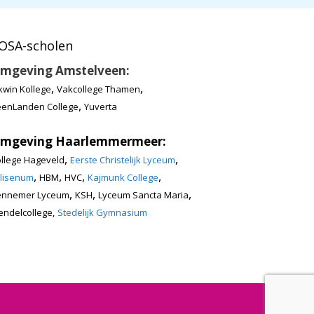
OSA-scholen
mgeving Amstelveen:
,
,
kwin Kollege
Vakcollege Thamen
,
enLanden College
Yuverta
mgeving Haarlemmermeer:
,
,
llege Hageveld
Eerste Christelijk Lyceum
,
,
,
,
lisenum
HBM
HVC
Kajmunk College
,
,
,
ennemer Lyceum
KSH
Lyceum Sancta Maria
ndelcollege,
Stedelijk Gymnasium