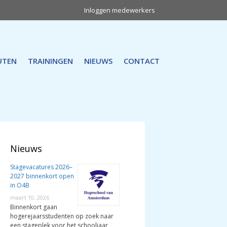
Inloggen medewerkers
UTEN
TRAININGEN
NIEUWS
CONTACT
Nieuws
Stagevacatures 2026–
2027 binnenkort open
in O4B
maart 10, 2026
Binnenkort gaan
hogerejaarsstudenten op zoek naar
een stageplek voor het schooljaar