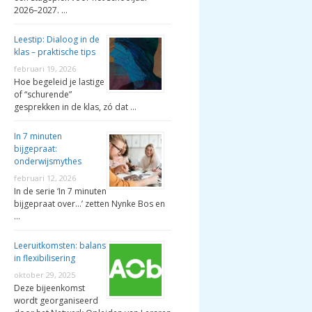
2026–2027. …
Leestip: Dialoog in de
klas – praktische tips
februari 19, 2026
Hoe begeleid je lastige
of “schurende”
gesprekken in de klas, zó dat …
In 7 minuten
bijgepraat:
onderwijsmythes
februari 12, 2026
In de serie ‘In 7 minuten
bijgepraat over…’ zetten Nynke Bos en
…
Leeruitkomsten: balans
in flexibilisering
oktober 29, 2025
Deze bijeenkomst
wordt georganiseerd