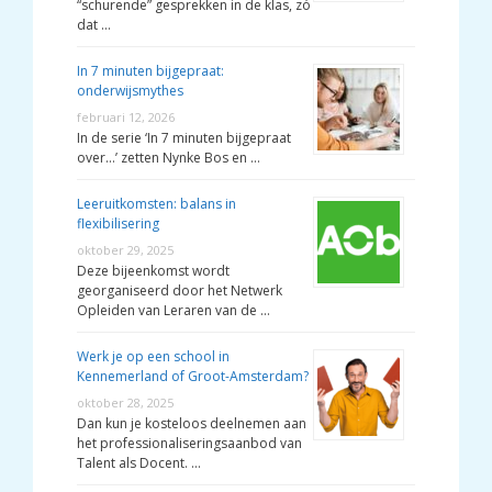
“schurende” gesprekken in de klas, zó
dat …
In 7 minuten bijgepraat:
onderwijsmythes
februari 12, 2026
In de serie ‘In 7 minuten bijgepraat
over…’ zetten Nynke Bos en …
Leeruitkomsten: balans in
flexibilisering
oktober 29, 2025
Deze bijeenkomst wordt
georganiseerd door het Netwerk
Opleiden van Leraren van de …
Werk je op een school in
Kennemerland of Groot-Amsterdam?
oktober 28, 2025
Dan kun je kosteloos deelnemen aan
het professionaliseringsaanbod van
Talent als Docent. …