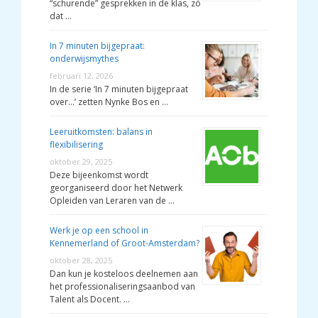
“schurende” gesprekken in de klas, zó
dat …
In 7 minuten bijgepraat:
onderwijsmythes
februari 12, 2026
In de serie ‘In 7 minuten bijgepraat
over…’ zetten Nynke Bos en …
Leeruitkomsten: balans in
flexibilisering
oktober 29, 2025
Deze bijeenkomst wordt
georganiseerd door het Netwerk
Opleiden van Leraren van de …
Werk je op een school in
Kennemerland of Groot-Amsterdam?
oktober 28, 2025
Dan kun je kosteloos deelnemen aan
het professionaliseringsaanbod van
Talent als Docent. …