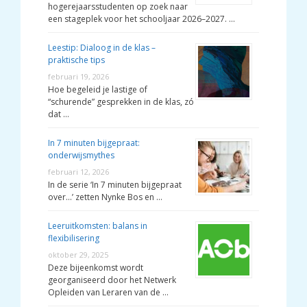
hogerejaarsstudenten op zoek naar
een stageplek voor het schooljaar 2026–2027. …
Leestip: Dialoog in de klas –
praktische tips
februari 19, 2026
Hoe begeleid je lastige of
“schurende” gesprekken in de klas, zó
dat …
In 7 minuten bijgepraat:
onderwijsmythes
februari 12, 2026
In de serie ‘In 7 minuten bijgepraat
over…’ zetten Nynke Bos en …
Leeruitkomsten: balans in
flexibilisering
oktober 29, 2025
Deze bijeenkomst wordt
georganiseerd door het Netwerk
Opleiden van Leraren van de …