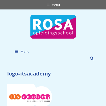
Ga
Menu
naar
de
inhoud
Menu
logo-itsacademy