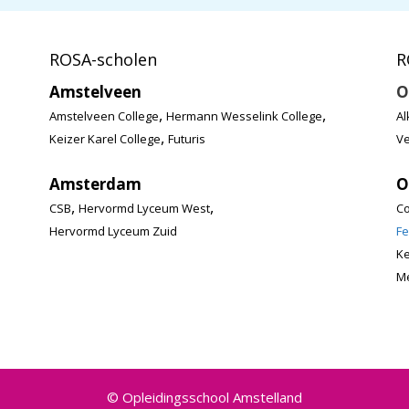
ROSA-scholen
R
Amstelveen
O
,
,
Amstelveen College
Hermann Wesselink College
Al
,
Keizer Karel College
Futuris
Ve
Amsterdam
O
,
,
CSB
Hervormd Lyceum West
Co
Hervormd Lyceum Zuid
Fe
K
Me
© Opleidingsschool Amstelland