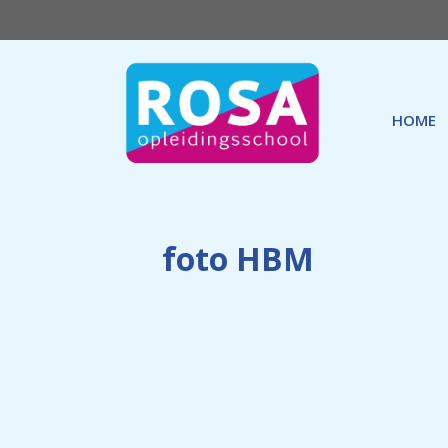
Ga
naar
de
inhoud
HOME
foto HBM