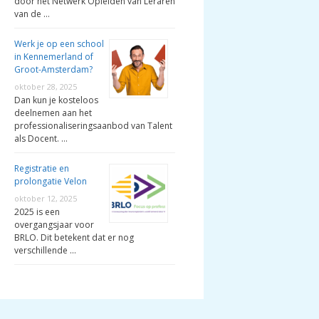
door het Netwerk Opleiden van Leraren
van de …
Werk je op een school
in Kennemerland of
Groot-Amsterdam?
oktober 28, 2025
Dan kun je kosteloos
deelnemen aan het
professionaliseringsaanbod van Talent
als Docent. …
Registratie en
prolongatie Velon
oktober 12, 2025
2025 is een
overgangsjaar voor
BRLO. Dit betekent dat er nog
verschillende …