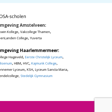
OSA-scholen
mgeving Amstelveen:
,
,
kwin Kollege
Vakcollege Thamen
,
enLanden College
Yuverta
mgeving Haarlemmermeer:
,
,
llege Hageveld
Eerste Christelijk Lyceum
,
,
,
,
lisenum
HBM
HVC
Kajmunk College
,
,
,
ennemer Lyceum
KSH
Lyceum Sancta Maria
ndelcollege,
Stedelijk Gymnasium