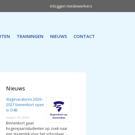
Inloggen medewerkers
UTEN
TRAININGEN
NIEUWS
CONTACT
Nieuws
Stagevacatures 2026–
2027 binnenkort open
in O4B
maart 10, 2026
Binnenkort gaan
hogerejaarsstudenten op zoek naar
een stageplek voor het schooljaar