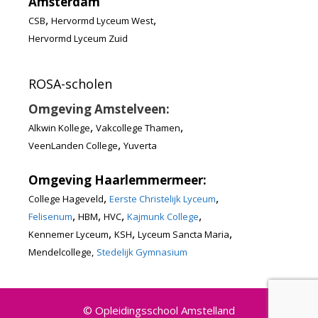
Amsterdam
,
,
CSB
Hervormd Lyceum West
Hervormd Lyceum Zuid
ROSA-scholen
Omgeving Amstelveen:
,
,
Alkwin Kollege
Vakcollege Thamen
,
VeenLanden College
Yuverta
Omgeving Haarlemmermeer:
,
,
College Hageveld
Eerste Christelijk Lyceum
,
,
,
,
Felisenum
HBM
HVC
Kajmunk College
,
,
,
Kennemer Lyceum
KSH
Lyceum Sancta Maria
Mendelcollege,
Stedelijk Gymnasium
© Opleidingsschool Amstelland