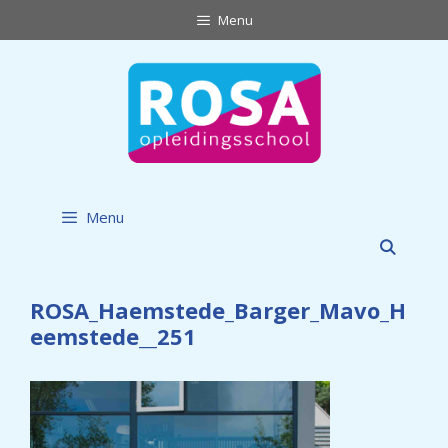
Ga
Menu
naar
de
inhoud
Menu
ROSA_Haemstede_Barger_Mavo_H
eemstede__251