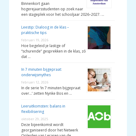
Binnenkort gaan
hogerejaarsstudenten op zoek naar
een stageplek voor het schooljaar 2026–2027. …
Leestip: Dialoog in de klas –
praktische tips
februari 19, 2026
Hoe begeleid je lastige of
“schurende” gesprekken in de klas, zó
dat …
In 7 minuten bijgepraat:
onderwijsmythes
februari 12, 2026
In de serie ‘In 7 minuten bijgepraat
over…’ zetten Nynke Bos en …
Leeruitkomsten: balans in
flexibilisering
oktober 29, 2025
Deze bijeenkomst wordt
georganiseerd door het Netwerk
Opleiden van Leraren van de …