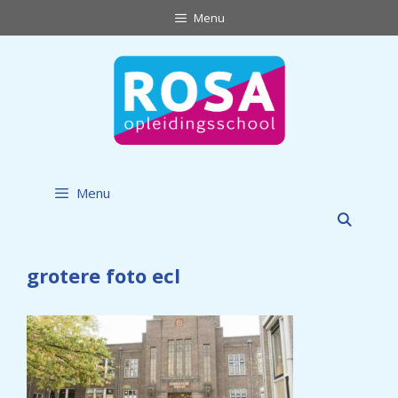
Ga
Menu
naar
de
inhoud
Menu
grotere foto ecl