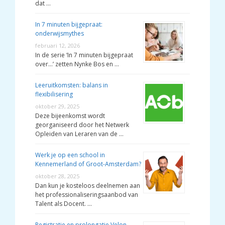
dat …
In 7 minuten bijgepraat:
onderwijsmythes
februari 12, 2026
In de serie ‘In 7 minuten bijgepraat
over…’ zetten Nynke Bos en …
Leeruitkomsten: balans in
flexibilisering
oktober 29, 2025
Deze bijeenkomst wordt
georganiseerd door het Netwerk
Opleiden van Leraren van de …
Werk je op een school in
Kennemerland of Groot-Amsterdam?
oktober 28, 2025
Dan kun je kosteloos deelnemen aan
het professionaliseringsaanbod van
Talent als Docent. …
Registratie en prolongatie Velon