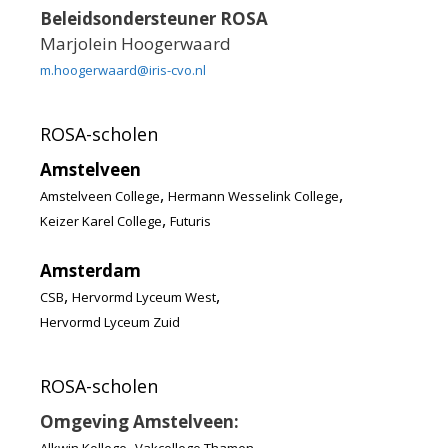
Beleidsondersteuner ROSA
Marjolein Hoogerwaard
m.hoogerwaard@iris-cvo.nl
ROSA-scholen
Amstelveen
,
,
Amstelveen College
Hermann Wesselink College
,
Keizer Karel College
Futuris
Amsterdam
,
,
CSB
Hervormd Lyceum West
Hervormd Lyceum Zuid
ROSA-scholen
Omgeving Amstelveen:
,
,
Alkwin Kollege
Vakcollege Thamen