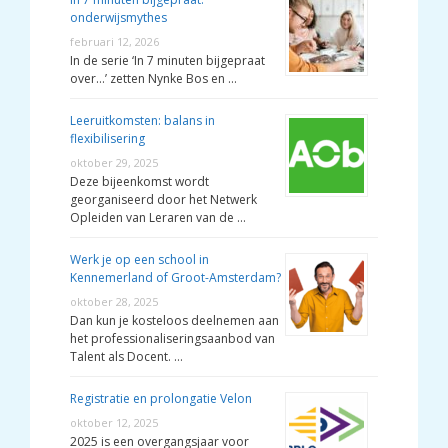
onderwijsmythes
februari 12, 2026
In de serie ‘In 7 minuten bijgepraat
over…’ zetten Nynke Bos en …
Leeruitkomsten: balans in
flexibilisering
oktober 29, 2025
Deze bijeenkomst wordt
georganiseerd door het Netwerk
Opleiden van Leraren van de …
Werk je op een school in
Kennemerland of Groot-Amsterdam?
oktober 28, 2025
Dan kun je kosteloos deelnemen aan
het professionaliseringsaanbod van
Talent als Docent. …
Registratie en prolongatie Velon
oktober 12, 2025
2025 is een overgangsjaar voor