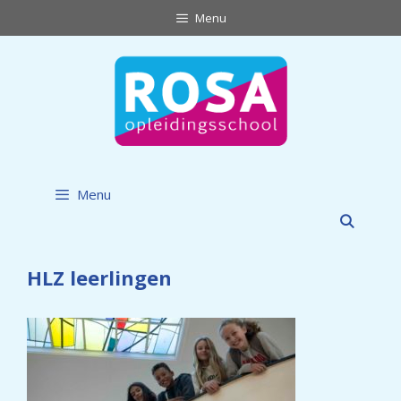
Ga
Menu
naar
de
inhoud
Menu
HLZ leerlingen