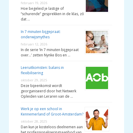
februari 19, 2026
Hoe begeleid je lastige of
“schurende” gesprekken in de klas, zó
dat …
In 7 minuten bijgepraat:
onderwijsmythes
februari 12, 2026
In de serie ‘In 7 minuten bijgepraat
over…’ zetten Nynke Bos en …
Leeruitkomsten: balans in
flexibilisering
oktober 29, 2025
Deze bijeenkomst wordt
georganiseerd door het Netwerk
Opleiden van Leraren van de …
Werk je op een school in
Kennemerland of Groot-Amsterdam?
oktober 28, 2025
Dan kun je kosteloos deelnemen aan
het professionaliseringsaanbod van