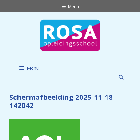
Ga
Menu
naar
de
inhoud
Menu
Schermafbeelding 2025-11-18
142042