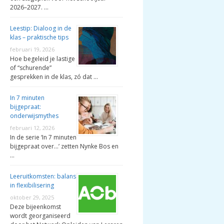
2026–2027. …
Leestip: Dialoog in de
klas – praktische tips
februari 19, 2026
Hoe begeleid je lastige
of “schurende”
gesprekken in de klas, zó dat …
In 7 minuten
bijgepraat:
onderwijsmythes
februari 12, 2026
In de serie ‘In 7 minuten
bijgepraat over…’ zetten Nynke Bos en
…
Leeruitkomsten: balans
in flexibilisering
oktober 29, 2025
Deze bijeenkomst
wordt georganiseerd