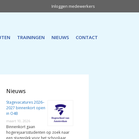
Inloggen medewerkers
UTEN
TRAININGEN
NIEUWS
CONTACT
Nieuws
Stagevacatures 2026–
2027 binnenkort open
in O4B
maart 10, 2026
Binnenkort gaan
hogerejaarsstudenten op zoek naar
een stageplek voor het schooljaar