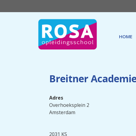
Ga
naar
de
inhoud
HOME
Breitner Academi
Adres
Overhoeksplein 2
Amsterdam
2031 KS