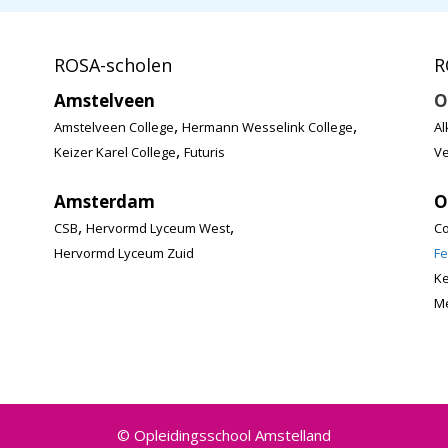
ROSA-scholen
R
Amstelveen
O
,
,
Amstelveen College
Hermann Wesselink College
Al
,
Keizer Karel College
Futuris
Ve
Amsterdam
O
,
,
CSB
Hervormd Lyceum West
Co
Hervormd Lyceum Zuid
Fe
K
Me
© Opleidingsschool Amstelland