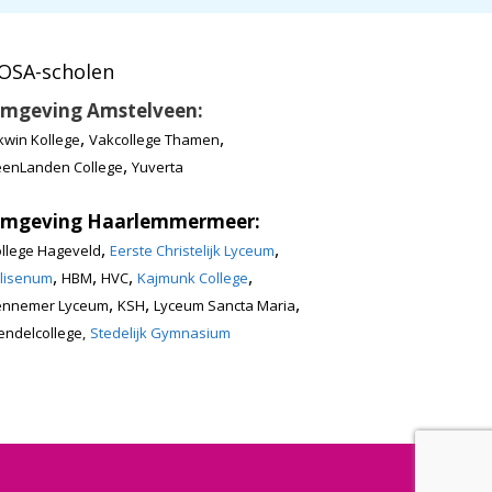
OSA-scholen
mgeving Amstelveen:
,
,
kwin Kollege
Vakcollege Thamen
,
enLanden College
Yuverta
mgeving Haarlemmermeer:
,
,
llege Hageveld
Eerste Christelijk Lyceum
,
,
,
,
lisenum
HBM
HVC
Kajmunk College
,
,
,
ennemer Lyceum
KSH
Lyceum Sancta Maria
ndelcollege,
Stedelijk Gymnasium