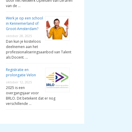
door het Netwerk Opleiden van Leraren
van de …
Werk je op een school
in Kennemerland of
Groot-Amsterdam?
oktober 28, 2025
Dan kun je kosteloos
deelnemen aan het
professionaliseringsaanbod van Talent
als Docent. …
Registratie en
prolongatie Velon
oktober 12, 2025
2025 is een
overgangsjaar voor
BRLO. Dit betekent dat er nog
verschillende …