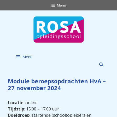
Ga
Menu
naar
de
inhoud
Menu
Module beroepsopdrachten HvA –
27 november 2024
Locatie
: online
Tijdstip
: 15.00 – 17.00 uur
Doelgroep
: startende (school)opleiders en