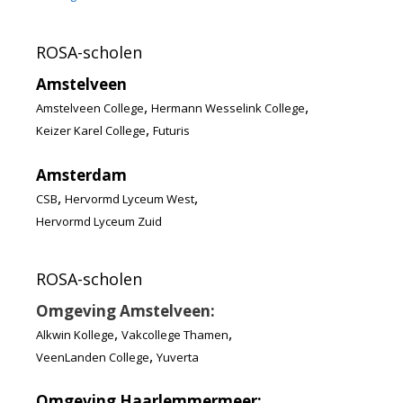
ROSA-scholen
Amstelveen
,
,
Amstelveen College
Hermann Wesselink College
,
Keizer Karel College
Futuris
Amsterdam
,
,
CSB
Hervormd Lyceum West
Hervormd Lyceum Zuid
ROSA-scholen
Omgeving Amstelveen:
,
,
Alkwin Kollege
Vakcollege Thamen
,
VeenLanden College
Yuverta
Omgeving Haarlemmermeer: