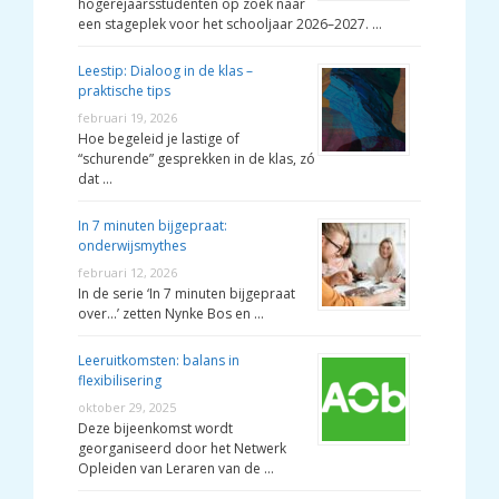
hogerejaarsstudenten op zoek naar
een stageplek voor het schooljaar 2026–2027. …
Leestip: Dialoog in de klas –
praktische tips
februari 19, 2026
Hoe begeleid je lastige of
“schurende” gesprekken in de klas, zó
dat …
In 7 minuten bijgepraat:
onderwijsmythes
februari 12, 2026
In de serie ‘In 7 minuten bijgepraat
over…’ zetten Nynke Bos en …
Leeruitkomsten: balans in
flexibilisering
oktober 29, 2025
Deze bijeenkomst wordt
georganiseerd door het Netwerk
Opleiden van Leraren van de …