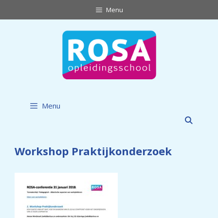
Ga
Menu
naar
de
inhoud
Menu
Workshop Praktijkonderzoek