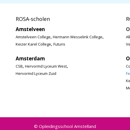
ROSA-scholen
R
Amstelveen
O
,
,
Amstelveen College
Hermann Wesselink College
Al
,
Keizer Karel College
Futuris
Ve
Amsterdam
O
,
,
CSB
Hervormd Lyceum West
Co
Hervormd Lyceum Zuid
Fe
K
Me
© Opleidingsschool Amstelland