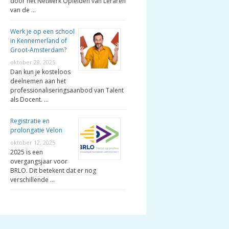
door het Netwerk Opleiden van Leraren
van de …
Werk je op een school
in Kennemerland of
Groot-Amsterdam?
oktober 28, 2025
Dan kun je kosteloos
deelnemen aan het
professionaliseringsaanbod van Talent
als Docent. …
Registratie en
prolongatie Velon
oktober 12, 2025
2025 is een
overgangsjaar voor
BRLO. Dit betekent dat er nog
verschillende …