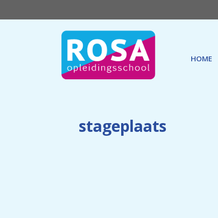
Ga
naar
de
inhoud
HOME
stageplaats