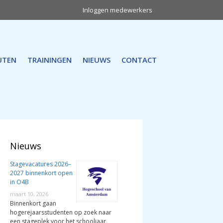
Inloggen medewerkers
UTEN
TRAININGEN
NIEUWS
CONTACT
Nieuws
Stagevacatures 2026–
2027 binnenkort open
in O4B
maart 10, 2026
Binnenkort gaan
hogerejaarsstudenten op zoek naar
een stageplek voor het schooljaar