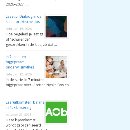
2026–2027. …
Leestip: Dialoog in de
klas – praktische tips
februari 19, 2026
Hoe begeleid je lastige
of “schurende”
gesprekken in de klas, zó dat …
In 7 minuten
bijgepraat:
onderwijsmythes
februari 12, 2026
In de serie ‘In 7 minuten
bijgepraat over…’ zetten Nynke Bos en
…
Leeruitkomsten: balans
in flexibilisering
oktober 29, 2025
Deze bijeenkomst
wordt georganiseerd