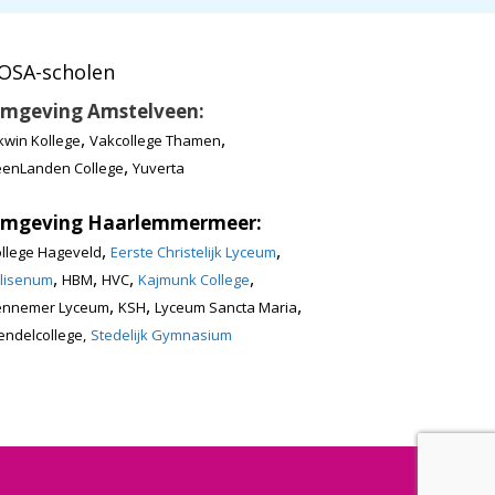
OSA-scholen
mgeving Amstelveen:
,
,
kwin Kollege
Vakcollege Thamen
,
enLanden College
Yuverta
mgeving Haarlemmermeer:
,
,
llege Hageveld
Eerste Christelijk Lyceum
,
,
,
,
lisenum
HBM
HVC
Kajmunk College
,
,
,
ennemer Lyceum
KSH
Lyceum Sancta Maria
ndelcollege,
Stedelijk Gymnasium