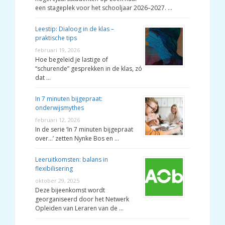
een stageplek voor het schooljaar 2026–2027. …
Leestip: Dialoog in de klas –
praktische tips
februari 19, 2026
Hoe begeleid je lastige of
“schurende” gesprekken in de klas, zó
dat …
In 7 minuten bijgepraat:
onderwijsmythes
februari 12, 2026
In de serie ‘In 7 minuten bijgepraat
over…’ zetten Nynke Bos en …
Leeruitkomsten: balans in
flexibilisering
oktober 29, 2025
Deze bijeenkomst wordt
georganiseerd door het Netwerk
Opleiden van Leraren van de …