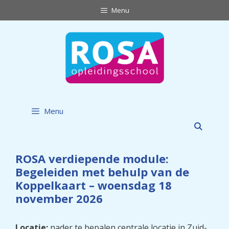
Ga
Menu
naar
de
inhoud
Menu
ROSA verdiepende module:
Begeleiden met behulp van de
Koppelkaart – woensdag 18
november 2026
Locatie:
nader te bepalen centrale locatie in Zuid-