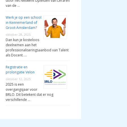
door het Netwerk Opleiden van Leraren
van de …
Werk je op een school
in Kennemerland of
Groot-Amsterdam?
oktober 28, 2025
Dan kun je kosteloos
deelnemen aan het
professionaliseringsaanbod van Talent
als Docent. …
Registratie en
prolongatie Velon
oktober 12, 2025
2025 is een
overgangsjaar voor
BRLO. Dit betekent dat er nog
verschillende …