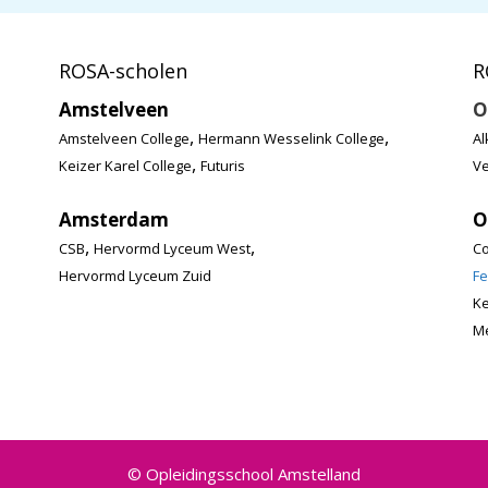
ROSA-scholen
R
Amstelveen
O
,
,
Amstelveen College
Hermann Wesselink College
Al
,
Keizer Karel College
Futuris
Ve
Amsterdam
O
,
,
CSB
Hervormd Lyceum West
Co
Hervormd Lyceum Zuid
Fe
K
Me
© Opleidingsschool Amstelland