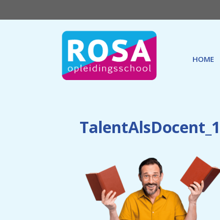
Ga
naar
de
inhoud
HOME
TalentAlsDocent_