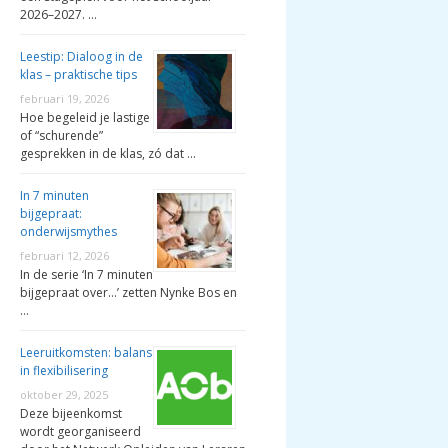
2026–2027. …
Leestip: Dialoog in de
klas – praktische tips
februari 19, 2026
Hoe begeleid je lastige
of “schurende”
gesprekken in de klas, zó dat …
In 7 minuten
bijgepraat:
onderwijsmythes
februari 12, 2026
In de serie ‘In 7 minuten
bijgepraat over…’ zetten Nynke Bos en
…
Leeruitkomsten: balans
in flexibilisering
oktober 29, 2025
Deze bijeenkomst
wordt georganiseerd