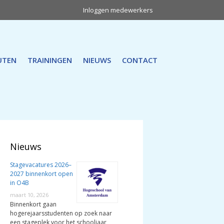
Inloggen medewerkers
UTEN
TRAININGEN
NIEUWS
CONTACT
Nieuws
Stagevacatures 2026–
2027 binnenkort open
in O4B
maart 10, 2026
Binnenkort gaan
hogerejaarsstudenten op zoek naar
een stageplek voor het schooljaar