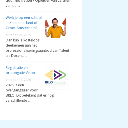
door het Netwerk Opleiden van Leraren
van de …
Werk je op een school
in Kennemerland of
Groot-Amsterdam?
oktober 28, 2025
Dan kun je kosteloos
deelnemen aan het
professionaliseringsaanbod van Talent
als Docent. …
Registratie en
prolongatie Velon
oktober 12, 2025
2025 is een
overgangsjaar voor
BRLO. Dit betekent dat er nog
verschillende …