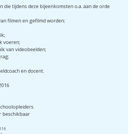
die tijdens deze bijeenkomsten o.a. aan de orde
 van filmen en gefilmd worden;
ik;
k voeren;
k van videobeelden;
rag;
eldcoach en docent.
 2016
choolopleiders
er beschikbaar
2016