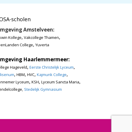
OSA-scholen
mgeving Amstelveen:
,
,
kwin Kollege
Vakcollege Thamen
,
enLanden College
Yuverta
mgeving Haarlemmermeer:
,
,
llege Hageveld
Eerste Christelijk Lyceum
,
,
,
,
lisenum
HBM
HVC
Kajmunk College
,
,
,
ennemer Lyceum
KSH
Lyceum Sancta Maria
ndelcollege,
Stedelijk Gymnasium