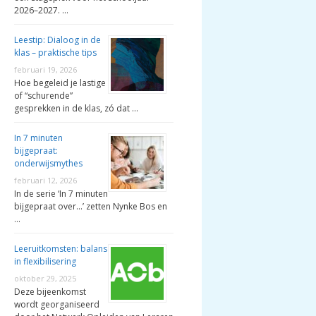
2026–2027. …
Leestip: Dialoog in de
klas – praktische tips
februari 19, 2026
Hoe begeleid je lastige
of “schurende”
gesprekken in de klas, zó dat …
In 7 minuten
bijgepraat:
onderwijsmythes
februari 12, 2026
In de serie ‘In 7 minuten
bijgepraat over…’ zetten Nynke Bos en
…
Leeruitkomsten: balans
in flexibilisering
oktober 29, 2025
Deze bijeenkomst
wordt georganiseerd