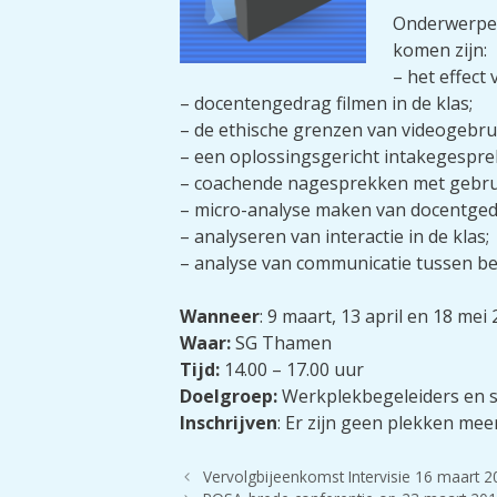
Onderwerpen 
komen zijn:
– het effect
– docentengedrag filmen in de klas;
– de ethische grenzen van videogebru
– een oplossingsgericht intakegespre
– coachende nagesprekken met gebrui
– micro-analyse maken van docentged
– analyseren van interactie in de klas;
– analyse van communicatie tussen be
Wanneer
: 9 maart, 13 april en 18 mei
Waar:
SG Thamen
Tijd:
14.00 – 17.00 uur
Doelgroep:
Werkplekbegeleiders en s
Inschrijven
: Er zijn geen plekken me
Vervolgbijeenkomst Intervisie 16 maart 