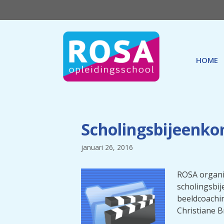
Ga
naar
de
inhoud
HOME
Scholingsbijeenko
januari 26, 2016
ROSA organis
scholingsbij
beeldcoachi
Christiane B