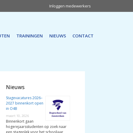
Inloggen medewerkers
UTEN
TRAININGEN
NIEUWS
CONTACT
Nieuws
Stagevacatures 2026–
2027 binnenkort open
in O4B
maart 10, 2026
Binnenkort gaan
hogerejaarsstudenten op zoek naar
een stageplek voor het schooljaar