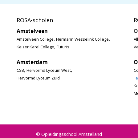
ROSA-scholen
R
Amstelveen
O
,
,
Amstelveen College
Hermann Wesselink College
Al
,
Keizer Karel College
Futuris
Ve
Amsterdam
O
,
,
CSB
Hervormd Lyceum West
Co
Hervormd Lyceum Zuid
Fe
K
Me
© Opleidingsschool Amstelland