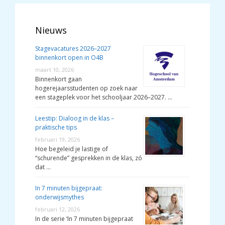
Nieuws
Stagevacatures 2026–2027
binnenkort open in O4B
maart 10, 2026
Binnenkort gaan
hogerejaarsstudenten op zoek naar
een stageplek voor het schooljaar 2026–2027. …
Leestip: Dialoog in de klas –
praktische tips
februari 19, 2026
Hoe begeleid je lastige of
“schurende” gesprekken in de klas, zó
dat …
In 7 minuten bijgepraat:
onderwijsmythes
februari 12, 2026
In de serie ‘In 7 minuten bijgepraat