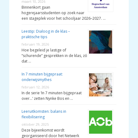
maart 10, 2026
Binnenkort gaan
hogerejaarsstudenten op zoek naar
een stageplek voor het schooljaar 2026–2027. …
Leestip: Dialoog in de klas –
praktische tips
februari 19, 2026
Hoe begeleid je lastige of
“schurende” gesprekken in de klas, zó
dat …
In 7 minuten bijgepraat:
onderwijsmythes
februari 12, 2026
In de serie ‘In 7 minuten bijgepraat
over…’ zetten Nynke Bos en …
Leeruitkomsten: balans in
flexibilisering
oktober 29, 2025
Deze bijeenkomst wordt
georganiseerd door het Netwerk