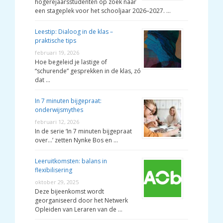
hogerejaarsstudenten op zoek naar
een stageplek voor het schooljaar 2026–2027. …
Leestip: Dialoog in de klas –
praktische tips
februari 19, 2026
Hoe begeleid je lastige of
“schurende” gesprekken in de klas, zó
dat …
In 7 minuten bijgepraat:
onderwijsmythes
februari 12, 2026
In de serie ‘In 7 minuten bijgepraat
over…’ zetten Nynke Bos en …
Leeruitkomsten: balans in
flexibilisering
oktober 29, 2025
Deze bijeenkomst wordt
georganiseerd door het Netwerk
Opleiden van Leraren van de …