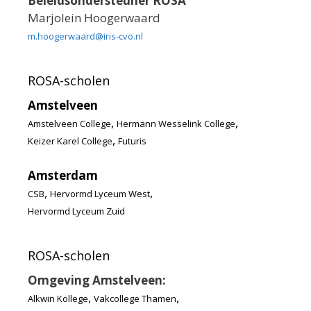
Beleidsondersteuner ROSA
Marjolein Hoogerwaard
m.hoogerwaard@iris-cvo.nl
ROSA-scholen
Amstelveen
,
,
Amstelveen College
Hermann Wesselink College
,
Keizer Karel College
Futuris
Amsterdam
,
,
CSB
Hervormd Lyceum West
Hervormd Lyceum Zuid
ROSA-scholen
Omgeving Amstelveen:
,
,
Alkwin Kollege
Vakcollege Thamen